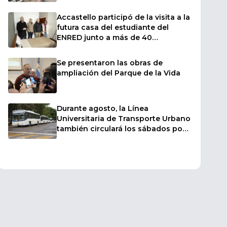
sectores afectados por las fuertes
ráfagas de viento
Accastello participó de la visita a la
futura casa del estudiante del
ENRED junto a más de 40
intendentes
Se presentaron las obras de
ampliación del Parque de la Vida
Durante agosto, la Línea
Universitaria de Transporte Urbano
también circulará los sábados por
el inicio de los cursillos de ingreso