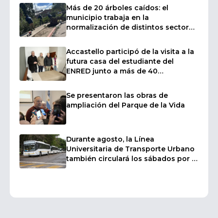
Más de 20 árboles caídos: el
municipio trabaja en la
normalización de distintos sectores
afectados por las fuertes ráfagas de
viento
Accastello participó de la visita a la
futura casa del estudiante del
ENRED junto a más de 40
intendentes
Se presentaron las obras de
ampliación del Parque de la Vida
Durante agosto, la Línea
Universitaria de Transporte Urbano
también circulará los sábados por el
inicio de los cursillos de ingreso