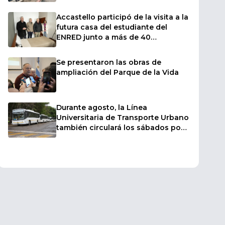
sectores afectados por las fuertes
ráfagas de viento
Accastello participó de la visita a la
futura casa del estudiante del
ENRED junto a más de 40
intendentes
Se presentaron las obras de
ampliación del Parque de la Vida
Durante agosto, la Línea
Universitaria de Transporte Urbano
también circulará los sábados por
el inicio de los cursillos de ingreso