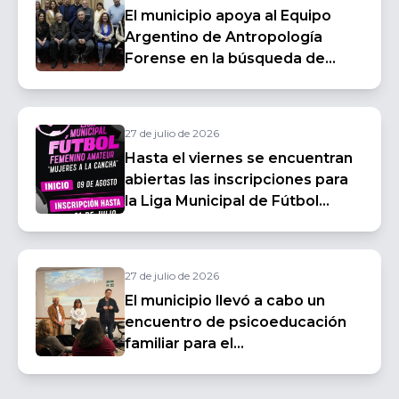
El municipio apoya al Equipo
Argentino de Antropología
Forense en la búsqueda de
villamarienses desaparecidos
durante la última dictadura
cívico militar
27 de julio de 2026
Hasta el viernes se encuentran
abiertas las inscripciones para
la Liga Municipal de Fútbol
Femenino Amateur
27 de julio de 2026
El municipio llevó a cabo un
encuentro de psicoeducación
familiar para el
acompañamiento de personas
con patologías psiquiátricas